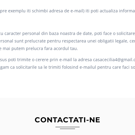
spre exemplu iti schimbi adresa de e-mail) iti poti actualiza inform
e cu caracter personal din baza noastra de date, poti face o solicitar
personal sunt prelucrate pentru respectarea unei obligatii legale, ce
le mai putem prelucra fara acordul tau.
 sus poti trimite o cerere prin e-mail la adresa casacecilia4@gmail.c
ugam ca solicitarile sa le trimiti folosind e-mailul pentru care faci so
CONTACTATI-NE