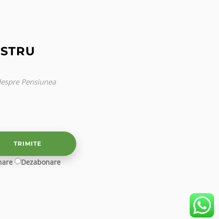
OSTRU
idespre Pensiunea
nare
Dezabonare