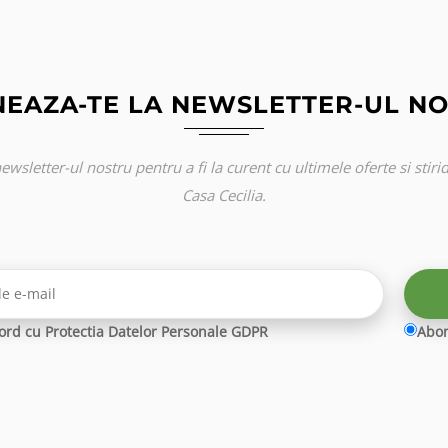
EAZA-TE LA NEWSLETTER-UL N
ewsletter-ul nostru pentru a fi la curent cu ultimele oferte si stir
Casa Cecilia.
cord cu Protectia Datelor Personale GDPR
Abo