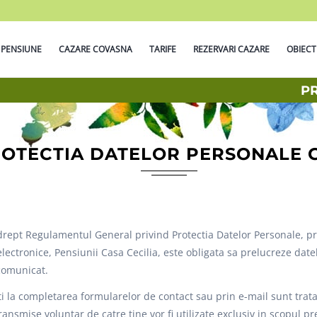
 PENSIUNE
CAZARE COVASNA
TARIFE
REZERVARI CAZARE
OBIECT
P
OTECTIA DATELOR PERSONALE 
drept Regulamentul General privind Protectia Datelor Personale, pri
r electronice, Pensiunii Casa Cecilia, este obligata sa prelucreze da
 comunicat.
i la completarea formularelor de contact sau prin e-mail sunt tratate
ansmise voluntar de catre tine vor fi utilizate exclusiv in scopul pr