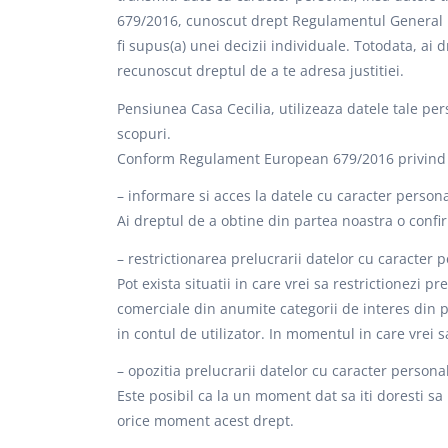
679/2016, cunoscut drept Regulamentul General pr
fi supus(a) unei decizii individuale. Totodata, ai 
recunoscut dreptul de a te adresa justitiei.
Pensiunea Casa Cecilia, utilizeaza datele tale pe
scopuri.
Conform Regulament European 679/2016 privind pro
– informare si acces la datele cu caracter person
Ai dreptul de a obtine din partea noastra o confi
– restrictionarea prelucrarii datelor cu caracter 
Pot exista situatii in care vrei sa restrictionez
comerciale din anumite categorii de interes din pa
in contul de utilizator. In momentul in care vrei s
– opozitia prelucrarii datelor cu caracter persona
Este posibil ca la un moment dat sa iti doresti sa
orice moment acest drept.