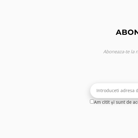
ABON
Aboneaza-te la n
Am citit și sunt de a