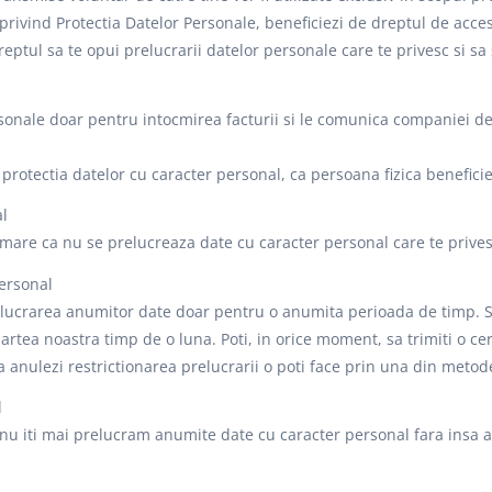
ivind Protectia Datelor Personale, beneficiezi de dreptul de acces,
dreptul sa te opui prelucrarii datelor personale care te privesc si sa
rsonale doar pentru intocmirea facturii si le comunica companiei de
tectia datelor cu caracter personal, ca persoana fizica beneficie
al
rmare ca nu se prelucreaza date cu caracter personal care te prives
personal
i prelucrarea anumitor date doar pentru o anumita perioada de timp
rtea noastra timp de o luna. Poti, in orice moment, sa trimiti o cer
a anulezi restrictionarea prelucrarii o poti face prin una din metodel
l
 nu iti mai prelucram anumite date cu caracter personal fara insa a l